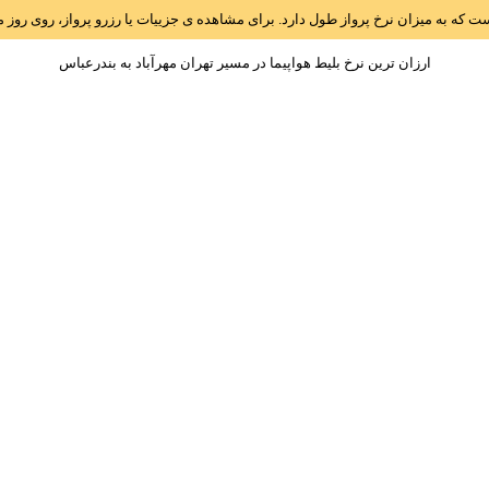
است که به میزان نرخ پرواز طول دارد. برای مشاهده ی جزییات یا رزرو پرواز، روی رو
ارزان ترین نرخ بلیط هواپیما در مسیر تهران مهرآباد به بندرعباس