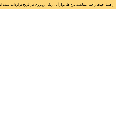
راهنما: جهت راحتی مقایسه نرخ ها، نوار آبی رنگی روبروی هر تاریخ قرارداده شده 